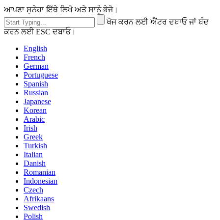
ਆਪਣਾ ਸੁਨੇਹਾ ਇੱਥੇ ਲਿਖੋ ਅਤੇ ਸਾਨੂੰ ਭੇਜੋ।
ਖੋਜ ਕਰਨ ਲਈ ਐਂਟਰ ਦਬਾਓ ਜਾਂ ਬੰਦ
ਕਰਨ ਲਈ ESC ਦਬਾਓ।
English
French
German
Portuguese
Spanish
Russian
Japanese
Korean
Arabic
Irish
Greek
Turkish
Italian
Danish
Romanian
Indonesian
Czech
Afrikaans
Swedish
Polish