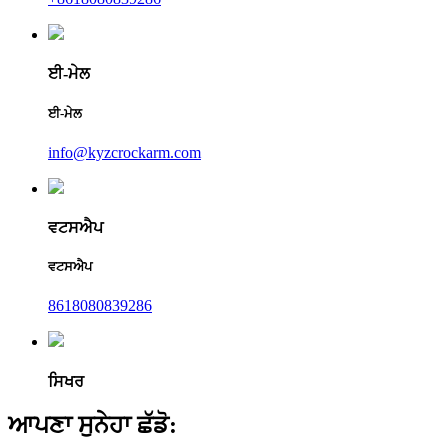
ਈ-ਮੇਲ
ਈ-ਮੇਲ
info@kyzcrockarm.com
ਵਟਸਐਪ
ਵਟਸਐਪ
8618080839286
ਸਿਖਰ
ਆਪਣਾ ਸੁਨੇਹਾ ਛੱਡੋ: